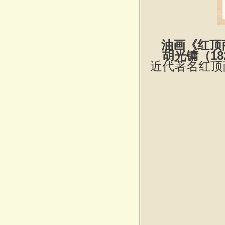
油画《红顶商
胡光镛
（18
近代著名红顶