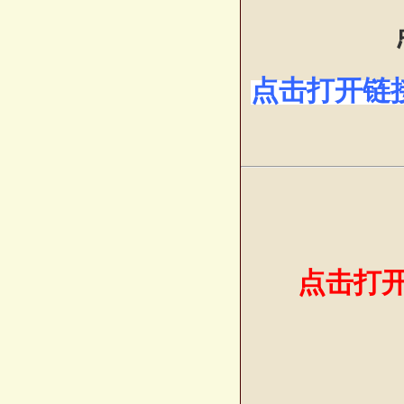
点击打开链
点击打开