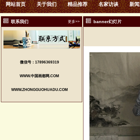
网站首页
关于我们
精品推荐
名家访谈
新闻
联系我们
banner幻灯片
更多>>
微信号：17896369319
WWW.中国画都网.COM
WWW.ZHONGGUOHUADU.COM